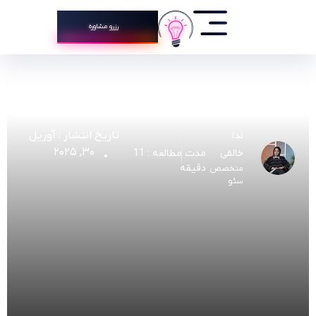
رزرو مشاوره
تاریخ انتشار :
آوریل
ندا
۳۰, ۲۰۲۵
مدت مطالعه : 11
خالقی
دقیقه
متخصص
سئو