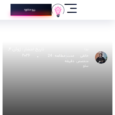
رزرو مشاوره
تاریخ انتشار :
ژوئن ۴,
ندا
۲۰۲۶
مدت مطالعه : 24
خالقی
دقیقه
متخصص
سئو