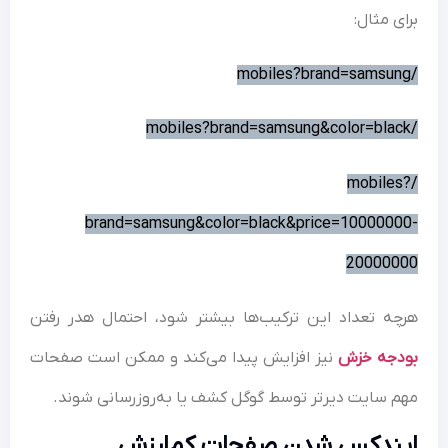
ی مثال:
/mobile
brand=samsung&color=black&price=100000
200000
ه تعداد این ترکیب‌ها بیشتر شود، احتمال هدر رفتن
دجه خزش
نیز افزایش پیدا می‌کند و ممکن است صفحات
 سایت دیرتر توسط گوگل کشف یا به‌روزرسانی شوند.
ندکس شدن صفحات کم‌ارزش