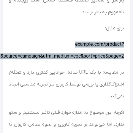
امتر و مقادیر مختلف هستند، ممکن است پیچیده و
فهوم به نظر برسند.
ی مثال:
example.com/produ
id=123&source=campaign&utm_medium=cpc&sort=price&pag
در مقایسه با یک URL ساده، خوانایی کمتری دارد و هنگام
راک‌گذاری یا بررسی توسط کاربران نیز تجربه مناسبی ایجاد
‌کند.
چه این موضوع به اندازه موارد قبلی تاثیر مستقیم بر سئو
رد، اما می‌تواند بر تجربه کاربری و نحوه تعامل کاربران با